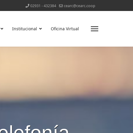
02931 - 432384
cearc@cearc.coop
Institucional
Oficina Virtual
elefonía